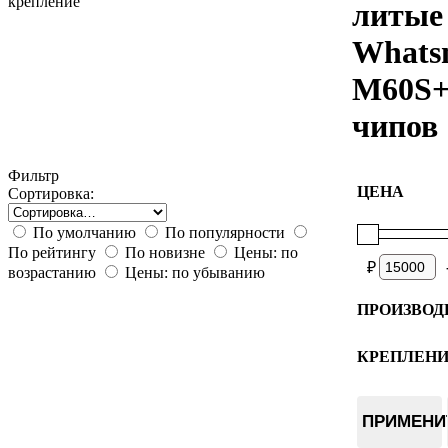
крепление
литые
Whats
M60S+
чипов
Фильтр
ЦЕНА
Сортировка:
По умолчанию
По популярности
По рейтингу
По новизне
Цены: по
₽
возрастанию
Цены: по убыванию
ПРОИЗВОД
World of 
КРЕПЛЕН
Плата
ПРИМЕНИ