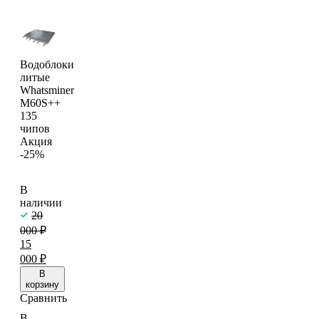
Водоблоки
литые
Whatsminer
M60S++
135
чипов
Акция
-25%
В
наличии
20
000
₽
15
000
₽
В
корзину
Сравнить
В