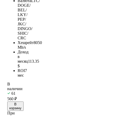
Валюта
LTC/
DOGE/
BEL/
LKY/
PEP/
JKC/
DINGO/
SHIC/
CRC
Хешрейт
8050
Mh/s
Доход
в
месяц
113.35
$
ROI
7
мес
В
наличии
61
560
₽
В
корзину
При