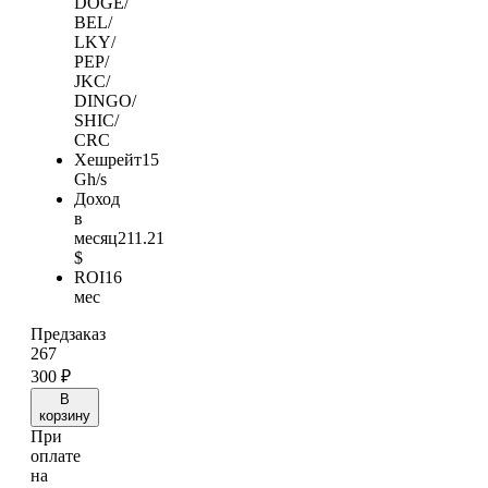
DOGE/
BEL/
LKY/
PEP/
JKC/
DINGO/
SHIC/
CRC
Хешрейт
15
Gh/s
Доход
в
месяц
211.21
$
ROI
16
мес
Предзаказ
267
300
₽
В
корзину
При
оплате
на