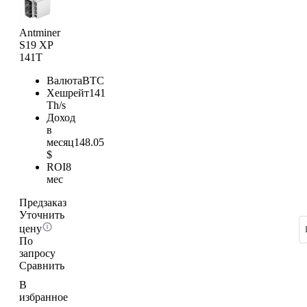
Antminer
S19 XP
141T
Валюта
BTC
Хешрейт
141
Th/s
Доход
в
месяц
148.05
$
ROI
8
мес
Предзаказ
Уточнить
цену
По
запросу
Сравнить
В
избранное