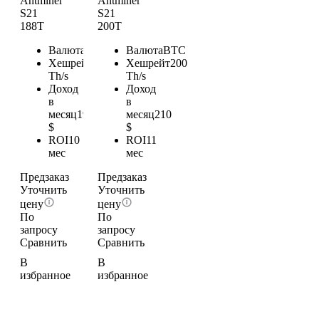
Antminer
Antminer
S21
S21
188T
200T
Валюта
BTC
Валюта
BTC
Хешрейт
188
Хешрейт
200
Th/s
Th/s
Доход
Доход
в
в
месяц
197.4
месяц
210
$
$
ROI
10
ROI
11
мес
мес
Предзаказ
Предзаказ
Уточнить
Уточнить
цену
цену
По
По
запросу
запросу
Сравнить
Сравнить
В
В
избранное
избранное