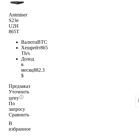
Antminer
S23e
U2H
865T
Валюта
BTC
Хешрейт
865
Th/s
Доход
в
месяц
882.3
$
Предзаказ
Уточнить
цену
По
запросу
Сравнить
В
избранное