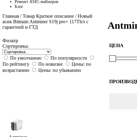
Ремонт ASIC-майнеров
Блог
Главная
/ Товар Краткое описание / Новый
асик Bitmain Antminer S19j pro+ 117Th/s с
Antmin
гарантией и ГТД
Фильтр
ЦЕНА
Сортировка:
По умолчанию
По популярности
По рейтингу
По новизне
Цены: по
возрастанию
Цены: по убыванию
ПРОИЗВОД
Bitmain