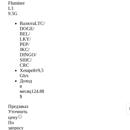
Fluminer
L3
9.5G
Валюта
LTC/
DOGE/
BEL/
LKY/
PEP/
JKC/
DINGO/
SHIC/
CRC
Хешрейт
9,5
Gh/s
Доход
в
месяц
124.88
$
Предзаказ
Уточнить
цену
По
запросу