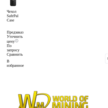
Чехол
SafePal
Case
Предзаказ
Уточнить
цену
По
запросу
Сравнить
В
избранное