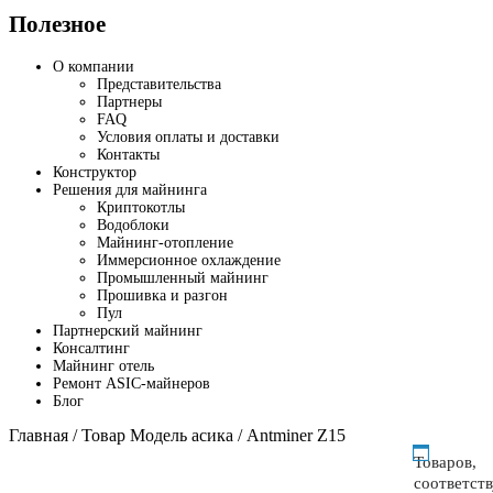
Полезное
О компании
Представительства
Партнеры
FAQ
Условия оплаты и доставки
Контакты
Конструктор
Решения для майнинга
Криптокотлы
Водоблоки
Майнинг-отопление
Иммерсионное охлаждение
Промышленный майнинг
Прошивка и разгон
Пул
Партнерский майнинг
Консалтинг
Майнинг отель
Ремонт ASIC-майнеров
Блог
Главная
/ Товар Модель асика / Antminer Z15
Товаров,
соответст