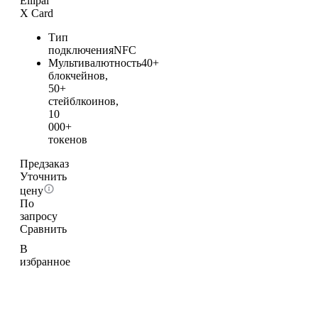
Ellipal
X Card
Тип
подключения
NFC
Мультивалютность
40+
блокчейнов,
50+
стейблкоинов,
10
000+
токенов
Предзаказ
Уточнить
цену
По
запросу
Сравнить
В
избранное