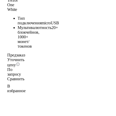
Trezor
One
White
Тип
подключения
microUSB
Мультивалютность
20+
блокчейнов,
1000+
монет/
токенов
Предзаказ
Уточнить
цену
По
запросу
Сравнить
В
избранное