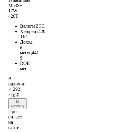
Whatsminer
M63S+
17W
420T
Валюта
BTC
Хешрейт
420
Th/s
Доход
в
месяц
441
$
ROI
8
мес
В
наличии
292
410
₽
В
корзину
При
оплате
на
сайте