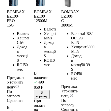
BOMBAX
BOMBAX
BOMBAX
EZ100-
EZ100
EZ100-
PRO
12500M
C
15G
3800M
Валюта
ETC
Валюта
ETC
Хешрейт
12500
Валюта
LRS/
Хешрейт
15
Mh/s
OCTA/
Gh/s
Доход
BTN
Доход
в
Хешрейт
3800
в
месяц
617.82
Mh/s
месяц
198.9
$
Доход
$
ROI
10
в
ROI
50
мес
месяц
50.39
мес
$
В
ROI
50
Предзаказ
наличии
мес
Уточнить
490
Предзаказ
цену
050
₽
Уточнить
По
В
запросу
цену
корзину
Сравнить
По
При
запросу
оплате
В
Сравнить
на