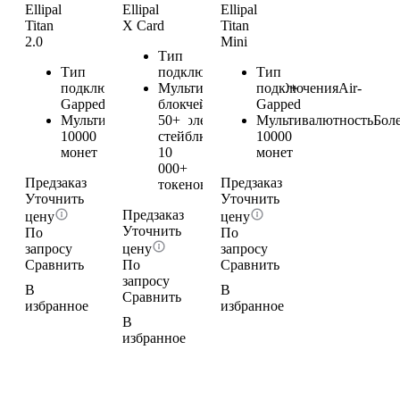
Ellipal
Ellipal
Ellipal
Titan
X Card
Titan
2.0
Mini
Тип
Тип
подключения
NFC
Тип
подключения
Air-
Мультивалютность
подключения
40+
Air-
Gapped
блокчейнов,
Gapped
Мультивалютность
50+
Более
Мультивалютность
Бол
10000
стейблкоинов,
10000
монет
10
монет
000+
Предзаказ
Предзаказ
токенов
Уточнить
Уточнить
Предзаказ
цену
цену
Уточнить
По
По
запросу
цену
запросу
Сравнить
По
Сравнить
запросу
В
В
Сравнить
избранное
избранное
В
избранное