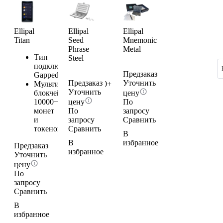
Ellipal
Ellipal
Ellipal
Titan
Seed
Mnemonic
Phrase
Metal
Тип
Steel
подключения
Air-
Предзаказ
Gapped
Предзаказ
Уточнить
Мультивалютность
40+
Уточнить
блокчейнов;
цену
10000+
цену
По
монет
По
запросу
и
запросу
Сравнить
токенов
Сравнить
В
В
избранное
Предзаказ
избранное
Уточнить
цену
По
запросу
Сравнить
В
избранное