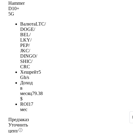
Hammer
D10+
5G
Валюта
LTC/
DOGE/
BEL/
LKY/
PEP/
JKC/
DINGO/
SHIC/
CRC
Хешрейт
5
Gh/s
Доход
в
месяц
79.38
$
ROI
17
мес
Предзаказ
Уточнить
цену