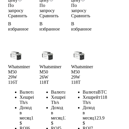
цену
цену
цену
По
По
По
запросу
запросу
запросу
Сравнить
Сравнить
Сравнить
В
В
В
избранное
избранное
избранное
Whatsminer
Whatsminer
Whatsminer
M50
M50
M50
29W
26W
29W
116T
118T
118T
Валюта
BTC
Валюта
BTC
Валюта
BTC
Хешрейт
116
Хешрейт
118
Хешрейт
118
Th/s
Th/s
Th/s
Доход
Доход
Доход
в
в
в
месяц
121.8
месяц
123.9
месяц
123.9
$
$
$
ROI
6
ROI
5
ROI
7