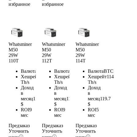
избранное
избранное
Whatsminer
Whatsminer
Whatsminer
M50
M50
M50
29W
29W
29W
110T
112T
114T
Валюта
BTC
Валюта
BTC
Валюта
BTC
Хешрейт
110
Хешрейт
112
Хешрейт
114
Th/s
Th/s
Th/s
Доход
Доход
Доход
в
в
в
месяц
115.5
месяц
117.6
месяц
119.7
$
$
$
ROI
9
ROI
9
ROI
5
мес
мес
мес
Предзаказ
Предзаказ
Предзаказ
Уточнить
Уточнить
Уточнить