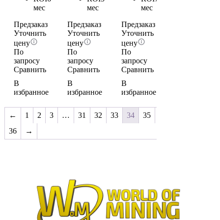
мес
мес
мес
Предзаказ
Предзаказ
Предзаказ
Уточнить
Уточнить
Уточнить
цену
цену
цену
По
По
По
запросу
запросу
запросу
Сравнить
Сравнить
Сравнить
В
В
В
избранное
избранное
избранное
←
1
2
3
…
31
32
33
34
35
36
→