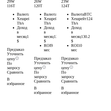
29W
26W
23W
116T
120T
124T
Валюта
BTC
Валюта
BTC
Валюта
BTC
Хешрейт
116
Хешрейт
120
Хешрейт
124
Th/s
Th/s
Th/s
Доход
Доход
Доход
в
в
в
месяц
121.8
месяц
126
месяц
130.2
$
$
$
ROI
9
ROI
10
Предзаказ
мес
мес
Уточнить
Предзаказ
Предзаказ
цену
Уточнить
Уточнить
По
запросу
цену
цену
Сравнить
По
По
запросу
запросу
В
Сравнить
Сравнить
избранное
В
В
избранное
избранное