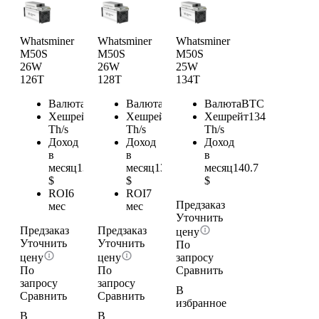
Whatsminer
Whatsminer
Whatsminer
M50S
M50S
M50S
26W
26W
25W
126T
128T
134T
Валюта
BTC
Валюта
BTC
Валюта
BTC
Хешрейт
126
Хешрейт
128
Хешрейт
134
Th/s
Th/s
Th/s
Доход
Доход
Доход
в
в
в
месяц
132.3
месяц
134.4
месяц
140.7
$
$
$
ROI
6
ROI
7
Предзаказ
мес
мес
Уточнить
Предзаказ
Предзаказ
цену
Уточнить
Уточнить
По
цену
цену
запросу
По
По
Сравнить
запросу
запросу
В
Сравнить
Сравнить
избранное
В
В