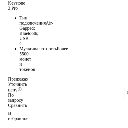
Keystone
3 Pro
Тип
подключения
Air-
Gapped;
Bluetooth;
USB-
C
Мультивалютность
Более
5500
монет
и
токенов
Предзаказ
Уточнить
цену
По
запросу
Сравнить
В
избранное