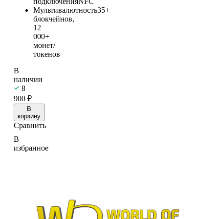
подключения
NFC
Мультивалютность
35+
блокчейнов,
12
000+
монет/
токенов
В
наличии
8
900
₽
В
корзину
Сравнить
В
избранное