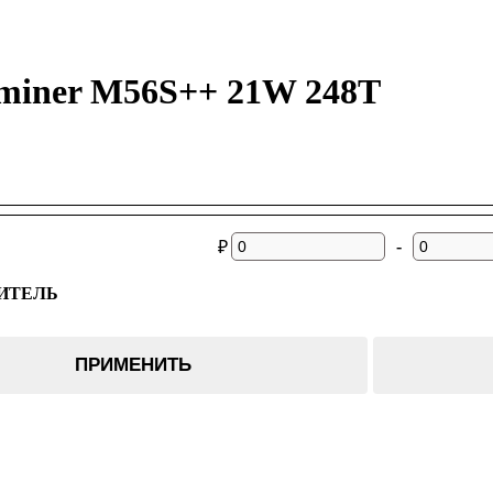
miner M56S++ 21W 248T
-
₽
ИТЕЛЬ
er
ПРИМЕНИТЬ