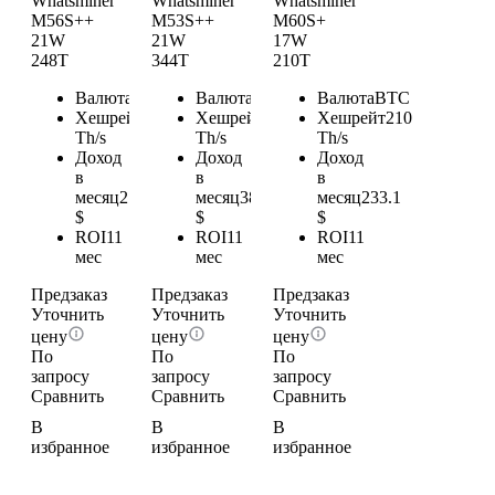
Whatsminer
Whatsminer
Whatsminer
M56S++
M53S++
M60S+
21W
21W
17W
248T
344T
210T
Валюта
BTC
Валюта
BTC
Валюта
BTC
Хешрейт
248
Хешрейт
344
Хешрейт
210
Th/s
Th/s
Th/s
Доход
Доход
Доход
в
в
в
месяц
275.28
месяц
381.84
месяц
233.1
$
$
$
ROI
11
ROI
11
ROI
11
мес
мес
мес
Предзаказ
Предзаказ
Предзаказ
Уточнить
Уточнить
Уточнить
цену
цену
цену
По
По
По
запросу
запросу
запросу
Сравнить
Сравнить
Сравнить
В
В
В
избранное
избранное
избранное