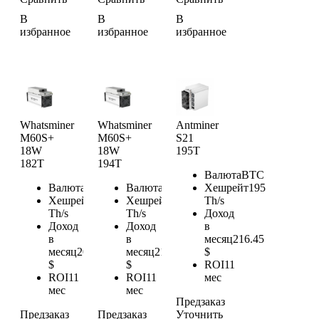
В
В
В
избранное
избранное
избранное
Whatsminer
Whatsminer
Antminer
M60S+
M60S+
S21
18W
18W
195T
182T
194T
Валюта
BTC
Валюта
BTC
Валюта
BTC
Хешрейт
195
Хешрейт
182
Хешрейт
194
Th/s
Th/s
Th/s
Доход
Доход
Доход
в
в
в
месяц
216.45
месяц
202.02
месяц
215.34
$
$
$
ROI
11
ROI
11
ROI
11
мес
мес
мес
Предзаказ
Предзаказ
Предзаказ
Уточнить