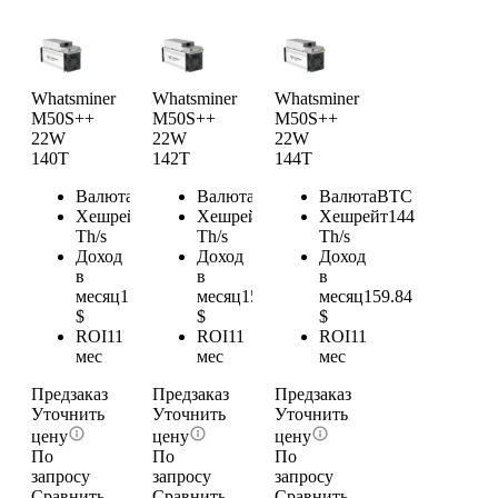
Whatsminer
Whatsminer
Whatsminer
M50S++
M50S++
M50S++
22W
22W
22W
140T
142T
144T
Валюта
BTC
Валюта
BTC
Валюта
BTC
Хешрейт
140
Хешрейт
142
Хешрейт
144
Th/s
Th/s
Th/s
Доход
Доход
Доход
в
в
в
месяц
155.4
месяц
157.62
месяц
159.84
$
$
$
ROI
11
ROI
11
ROI
11
мес
мес
мес
Предзаказ
Предзаказ
Предзаказ
Уточнить
Уточнить
Уточнить
цену
цену
цену
По
По
По
запросу
запросу
запросу
Сравнить
Сравнить
Сравнить