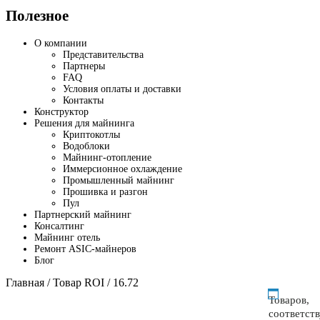
Полезное
О компании
Представительства
Партнеры
FAQ
Условия оплаты и доставки
Контакты
Конструктор
Решения для майнинга
Криптокотлы
Водоблоки
Майнинг-отопление
Иммерсионное охлаждение
Промышленный майнинг
Прошивка и разгон
Пул
Партнерский майнинг
Консалтинг
Майнинг отель
Ремонт ASIC-майнеров
Блог
Главная
/ Товар ROI / 16.72
Товаров,
соответст