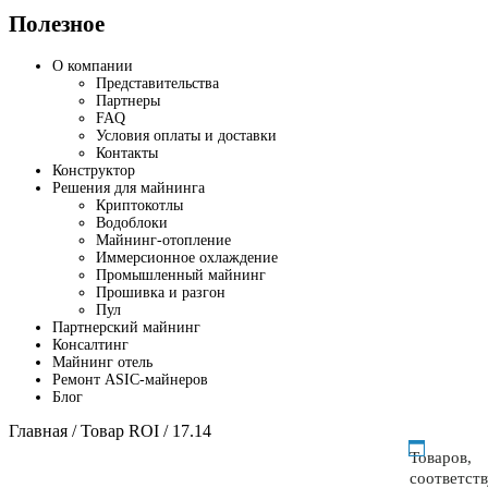
Полезное
О компании
Представительства
Партнеры
FAQ
Условия оплаты и доставки
Контакты
Конструктор
Решения для майнинга
Криптокотлы
Водоблоки
Майнинг-отопление
Иммерсионное охлаждение
Промышленный майнинг
Прошивка и разгон
Пул
Партнерский майнинг
Консалтинг
Майнинг отель
Ремонт ASIC-майнеров
Блог
Главная
/ Товар ROI / 17.14
Товаров,
соответст