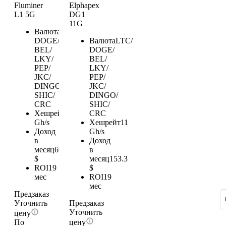
Fluminer
Elphapex
L1 5G
DG1
11G
Валюта
LTC/
DOGE/
Валюта
LTC/
BEL/
DOGE/
LKY/
BEL/
PEP/
LKY/
JKC/
PEP/
DINGO/
JKC/
SHIC/
DINGO/
CRC
SHIC/
Хешрейт
5
CRC
Gh/s
Хешрейт
11
Доход
Gh/s
в
Доход
месяц
69.68
в
$
месяц
153.3
ROI
19
$
мес
ROI
19
мес
Предзаказ
Уточнить
Предзаказ
Уточнить
цену
По
цену