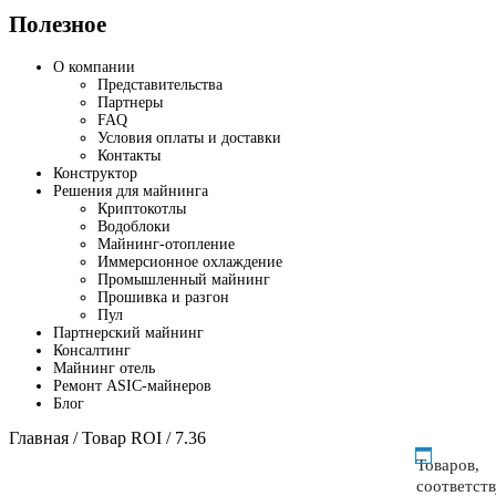
Полезное
О компании
Представительства
Партнеры
FAQ
Условия оплаты и доставки
Контакты
Конструктор
Решения для майнинга
Криптокотлы
Водоблоки
Майнинг-отопление
Иммерсионное охлаждение
Промышленный майнинг
Прошивка и разгон
Пул
Партнерский майнинг
Консалтинг
Майнинг отель
Ремонт ASIC-майнеров
Блог
Главная
/ Товар ROI / 7.36
Товаров,
соответст