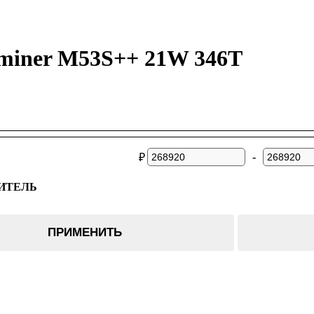
miner M53S++ 21W 346T
-
₽
ИТЕЛЬ
er
ПРИМЕНИТЬ