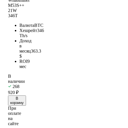
Whatsminer
M53S++
21W
346T
Валюта
BTC
Хешрейт
346
Th/s
Доход
в
месяц
363.3
$
ROI
9
мес
В
наличии
268
920
₽
В
корзину
При
оплате
на
сайте