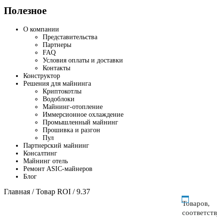
Полезное
О компании
Представительства
Партнеры
FAQ
Условия оплаты и доставки
Контакты
Конструктор
Решения для майнинга
Криптокотлы
Водоблоки
Майнинг-отопление
Иммерсионное охлаждение
Промышленный майнинг
Прошивка и разгон
Пул
Партнерский майнинг
Консалтинг
Майнинг отель
Ремонт ASIC-майнеров
Блог
Главная
/ Товар ROI / 9.37
Товаров,
соответст