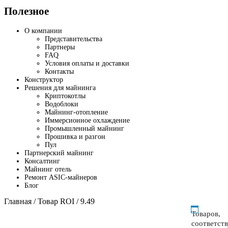
Полезное
О компании
Представительства
Партнеры
FAQ
Условия оплаты и доставки
Контакты
Конструктор
Решения для майнинга
Криптокотлы
Водоблоки
Майнинг-отопление
Иммерсионное охлаждение
Промышленный майнинг
Прошивка и разгон
Пул
Партнерский майнинг
Консалтинг
Майнинг отель
Ремонт ASIC-майнеров
Блог
Главная
/ Товар ROI / 9.49
Товаров,
соответст