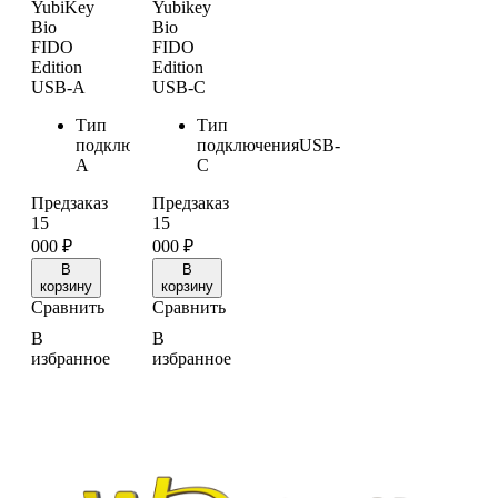
YubiKey
Yubikey
Bio
Bio
FIDO
FIDO
Edition
Edition
USB-A
USB-C
Тип
Тип
подключения
USB-
подключения
USB-
A
C
Предзаказ
Предзаказ
15
15
000
₽
000
₽
В
В
корзину
корзину
Сравнить
Сравнить
В
В
избранное
избранное