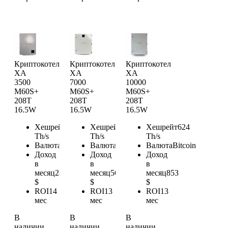
Криптокотел
Криптокотел
Криптокотел
XA
XA
XA
3500
7000
10000
M60S+
M60S+
M60S+
208T
208T
208T
16.5W
16.5W
16.5W
Хешрейт
208
Хешрейт
416
Хешрейт
624
Th/s
Th/s
Th/s
Валюта
Bitcoin
Валюта
Bitcoin
Валюта
Bitcoin
Доход
Доход
Доход
в
в
в
месяц
284
месяц
569
месяц
853
$
$
$
ROI
14
ROI
13
ROI
13
мес
мес
мес
В
В
В
наличии
наличии
наличии