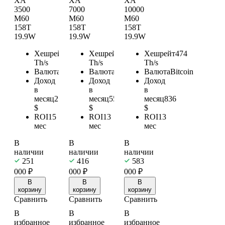
XA
XA
XA
3500
7000
10000
M60
M60
M60
158T
158T
158T
19.9W
19.9W
19.9W
Хешрейт
158
Хешрейт
316
Хешрейт
474
Th/s
Th/s
Th/s
Валюта
Bitcoin
Валюта
Bitcoin
Валюта
Bitcoin
Доход
Доход
Доход
в
в
в
месяц
279
месяц
558
месяц
836
$
$
$
ROI
15
ROI
13
ROI
13
мес
мес
мес
В
В
В
наличии
наличии
наличии
251
416
583
000
₽
000
₽
000
₽
В
В
В
корзину
корзину
корзину
Сравнить
Сравнить
Сравнить
В
В
В
избранное
избранное
избранное