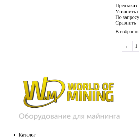
Предзаказ
Уточнить 
По запрос
Сравнить
В избранн
←
1
Каталог