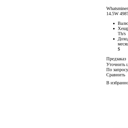
Elphapex
Whatsmine
iPollo
14.5W 498
Hammer
BOMBAX
Валю
Fluminer
Хешр
Th/s
VolcMiner
Дохо
Gullpower
меся
Yubico
$
Предзаказ
Уточнить 
По запрос
Сравнить
В избранн