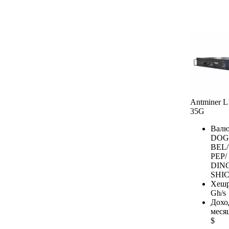
Antminer 
35G
Валю
DOG
BEL/
PEP/
DIN
SHIC
Хешр
Gh/s
Дохо
меся
$