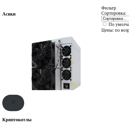
Фильтр
Сортировка:
Асики
По умолч
Цены: по воз
Криптокотлы