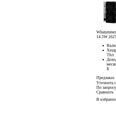
Whatsmine
14.5W 262
Валю
Хешр
Th/s
Дохо
меся
$
Предзаказ
Уточнить 
По запрос
Сравнить
В избранн