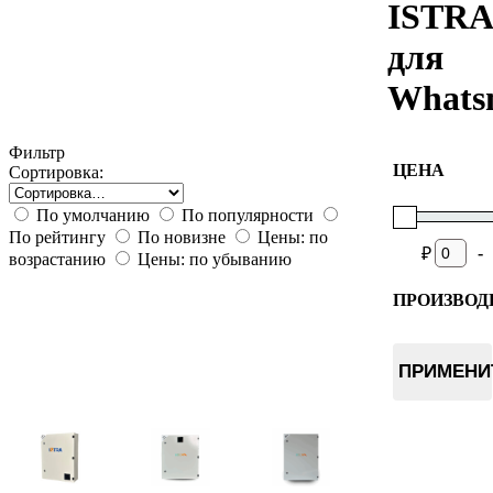
ISTRA
для
Whats
Фильтр
ЦЕНА
Сортировка:
По умолчанию
По популярности
По рейтингу
По новизне
Цены: по
-
₽
возрастанию
Цены: по убыванию
ПРОИЗВОД
World of 
ПРИМЕНИ