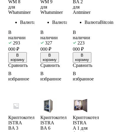
WM 8
WM 9
BA 2
для
для
для
Whatsminer
Whatsminer
Antminer
Валюта
Bitcoin
Валюта
Bitcoin
Валюта
Bitcoin
В
В
В
наличии
наличии
наличии
293
327
223
000
₽
000
₽
000
₽
В
В
В
корзину
корзину
корзину
Сравнить
Сравнить
Сравнить
В
В
В
избранное
избранное
избранное
Криптокотел
Криптокотел
Криптокотел
ISTRA
ISTRA
ISTRA
BA 3
BA 6
A 1 для