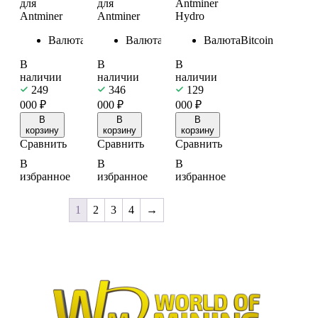
для
для
Antminer
Antminer
Antminer
Hydro
Валюта
Bitcoin
Валюта
Bitcoin
Валюта
Bitcoin
В
В
В
наличии
наличии
наличии
249
346
129
000
₽
000
₽
000
₽
В
В
В
корзину
корзину
корзину
Сравнить
Сравнить
Сравнить
В
В
В
избранное
избранное
избранное
1
2
3
4
→