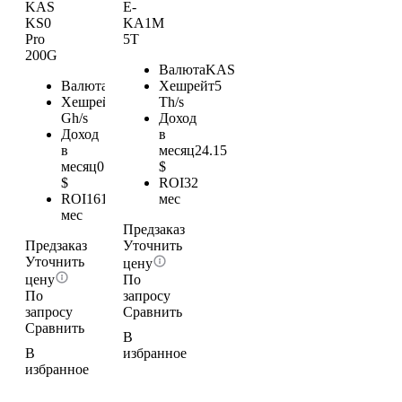
KAS
E-
KS0
KA1M
Pro
5T
200G
Валюта
KAS
Валюта
KAS
Хешрейт
5
Хешрейт
200
Th/s
Gh/s
Доход
Доход
в
в
месяц
24.15
месяц
0.97
$
$
ROI
32
ROI
161
мес
мес
Предзаказ
Предзаказ
Уточнить
Уточнить
цену
цену
По
По
запросу
запросу
Сравнить
Сравнить
В
В
избранное
избранное