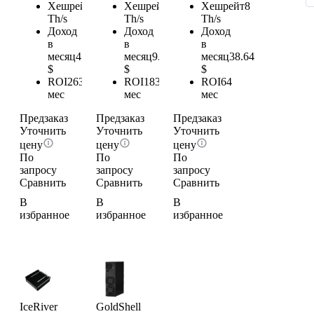
Хешрейт
1
Хешрейт
2
Хешрейт
8
Th/s
Th/s
Th/s
Доход
Доход
Доход
в
в
в
месяц
4.83
месяц
9.66
месяц
38.64
$
$
$
ROI
263
ROI
183
ROI
64
мес
мес
мес
Предзаказ
Предзаказ
Предзаказ
Уточнить
Уточнить
Уточнить
цену
цену
цену
По
По
По
запросу
запросу
запросу
Сравнить
Сравнить
Сравнить
В
В
В
избранное
избранное
избранное
IceRiver
GoldShell