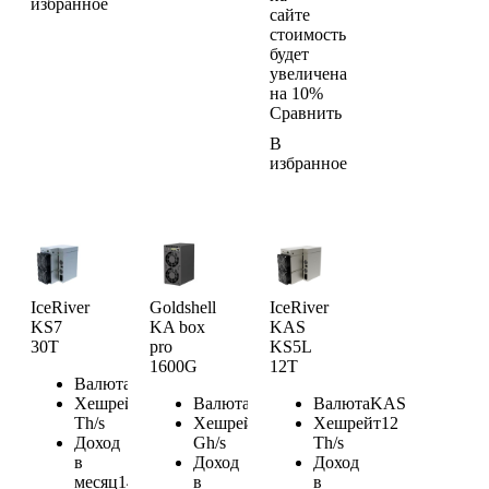
избранное
сайте
стоимость
будет
увеличена
на 10%
Сравнить
В
избранное
IceRiver
Goldshell
IceRiver
KS7
KA box
KAS
30T
pro
KS5L
1600G
12T
Валюта
KAS
Хешрейт
30
Валюта
KAS
Валюта
KAS
Th/s
Хешрейт
1600
Хешрейт
12
Доход
Gh/s
Th/s
в
Доход
Доход
месяц
144.9
в
в