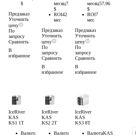
$
месяц
7.73
месяц
57.96
$
$
Предзаказ
ROI
42
ROI
7
Уточнить
мес
мес
цену
Предзаказ
Предзаказ
По
Уточнить
Уточнить
запросу
Сравнить
цену
цену
По
По
В
запросу
запросу
избранное
Сравнить
Сравнить
В
В
избранное
избранное
IceRiver
IceRiver
IceRiver
KAS
KAS
KAS
KS1 1T
KS2 2T
KS3 8T
Валюта
KAS
Валюта
KAS
Валюта
KAS