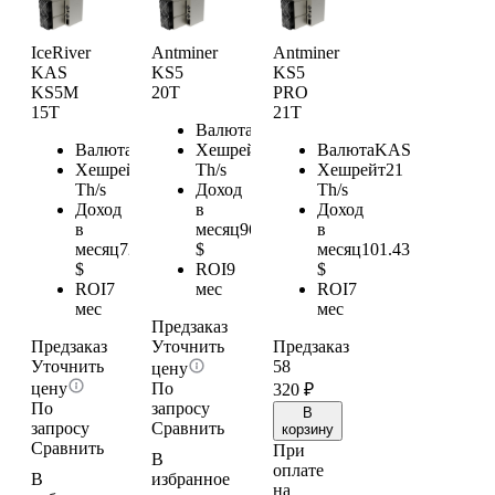
IceRiver
Antminer
Antminer
KAS
KS5
KS5
KS5M
20T
PRO
15T
21T
Валюта
KAS
Валюта
KAS
Хешрейт
20
Валюта
KAS
Хешрейт
15
Th/s
Хешрейт
21
Th/s
Доход
Th/s
Доход
в
Доход
в
месяц
96.6
в
месяц
72.45
$
месяц
101.43
$
ROI
9
$
ROI
7
мес
ROI
7
мес
мес
Предзаказ
Предзаказ
Уточнить
Предзаказ
Уточнить
58
цену
цену
По
320
₽
По
запросу
В
запросу
Сравнить
корзину
Сравнить
При
В
оплате
В
избранное
на