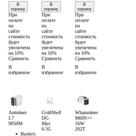
В
В
В
корзину
корзину
корзину
При
При
При
оплате
оплате
оплате
на
на
на
сайте
сайте
сайте
стоимость
стоимость
стоимость
будет
будет
будет
увеличена
увеличена
увеличена
на 10%
на 10%
на 10%
Сравнить
Сравнить
Сравнить
В
В
В
избранное
избранное
избранное
Antminer
GoldShell
Whatsminer
L7
DG
M60S++
9050M
Max
16W
6.5G
202T
Валюта
LTC/