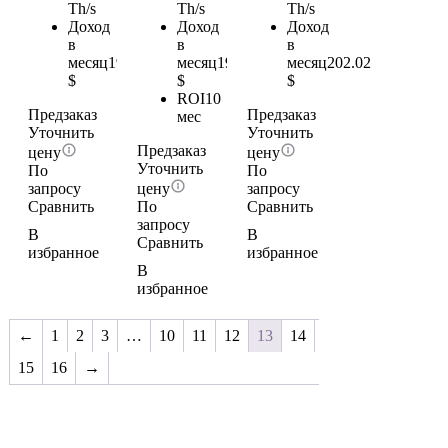
Th/s
Th/s
Th/s
Доход
Доход
Доход
в
в
в
месяц
195.36
месяц
197.58
месяц
202.02
$
$
$
ROI
10
Предзаказ
Предзаказ
мес
Уточнить
Уточнить
Предзаказ
цену
цену
Уточнить
По
По
запросу
цену
запросу
Сравнить
По
Сравнить
запросу
В
В
Сравнить
избранное
избранное
В
избранное
←
1
2
3
…
10
11
12
13
14
15
16
→