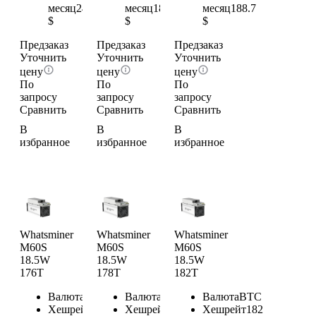
месяц
244.2
месяц
186.48
месяц
188.7
$
$
$
Предзаказ
Предзаказ
Предзаказ
Уточнить
Уточнить
Уточнить
цену
цену
цену
По
По
По
запросу
запросу
запросу
Сравнить
Сравнить
Сравнить
В
В
В
избранное
избранное
избранное
Whatsminer
Whatsminer
Whatsminer
M60S
M60S
M60S
18.5W
18.5W
18.5W
176T
178T
182T
Валюта
BTC
Валюта
BTC
Валюта
BTC
Хешрейт
176
Хешрейт
178
Хешрейт
182