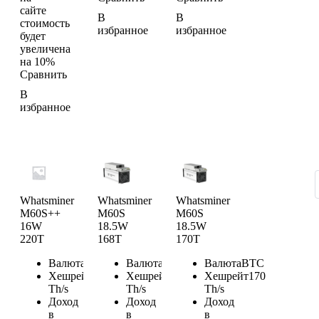
сайте
В
В
стоимость
избранное
избранное
будет
увеличена
на 10%
Сравнить
В
избранное
Whatsminer
Whatsminer
Whatsminer
M60S++
M60S
M60S
16W
18.5W
18.5W
220T
168T
170T
Валюта
BTC
Валюта
BTC
Валюта
BTC
Хешрейт
220
Хешрейт
168
Хешрейт
170
Th/s
Th/s
Th/s
Доход
Доход
Доход
в
в
в