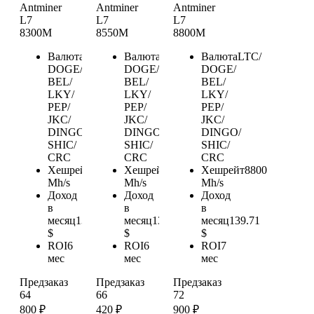
Antminer
Antminer
Antminer
L7
L7
L7
8300M
8550M
8800M
Валюта
LTC/
Валюта
LTC/
Валюта
LTC/
DOGE/
DOGE/
DOGE/
BEL/
BEL/
BEL/
LKY/
LKY/
LKY/
PEP/
PEP/
PEP/
JKC/
JKC/
JKC/
DINGO/
DINGO/
DINGO/
SHIC/
SHIC/
SHIC/
CRC
CRC
CRC
Хешрейт
8300
Хешрейт
8550
Хешрейт
8800
Mh/s
Mh/s
Mh/s
Доход
Доход
Доход
в
в
в
месяц
131.77
месяц
135.74
месяц
139.71
$
$
$
ROI
6
ROI
6
ROI
7
мес
мес
мес
Предзаказ
Предзаказ
Предзаказ
64
66
72
800
₽
420
₽
900
₽