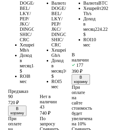
DOGE/
Валюта
LTC/
Валюта
BTC
BEL/
DOGE/
Хешрейт
202
LKY/
BEL/
Th/s
PEP/
LKY/
Доход
JKC/
PEP/
в
DINGO/
JKC/
месяц
224.22
SHIC/
DINGO/
$
CRC
SHIC/
ROI
10
Хешрейт
9050
CRC
мес
Mh/s
Хешрейт
6.5
В
Доход
Gh/s
наличии
в
Доход
177
месяц
143.68
в
$
месяц
103.2
390
₽
ROI
8
$
В
мес
ROI
5
корзину
мес
При
Предзаказ
оплате
90
Нет в
на
наличии
720
₽
сайте
43
стоимость
В
740
₽
корзину
будет
При
По
увеличена
оплате
запросу
на 10%
на
Сравнить
Сравнить