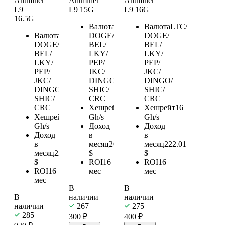
Antminer
Antminer
Antminer
L9
L9 15G
L9 16G
16.5G
Валюта
LTC/
Валюта
LTC/
Валюта
LTC/
DOGE/
DOGE/
DOGE/
BEL/
BEL/
BEL/
LKY/
LKY/
LKY/
PEP/
PEP/
PEP/
JKC/
JKC/
JKC/
DINGO/
DINGO/
DINGO/
SHIC/
SHIC/
SHIC/
CRC
CRC
CRC
Хешрейт
15
Хешрейт
16
Хешрейт
16.5
Gh/s
Gh/s
Gh/s
Доход
Доход
Доход
в
в
в
месяц
208.14
месяц
222.01
месяц
228.95
$
$
$
ROI
16
ROI
16
ROI
16
мес
мес
мес
В
В
В
наличии
наличии
наличии
267
275
285
300
₽
400
₽