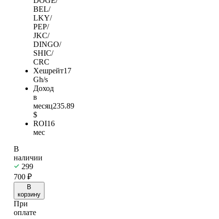
DOGE/
BEL/
LKY/
PEP/
JKC/
DINGO/
SHIC/
CRC
Хешрейт
17
Gh/s
Доход
в
месяц
235.89
$
ROI
16
мес
В
наличии
299
700
₽
В
корзину
При
оплате