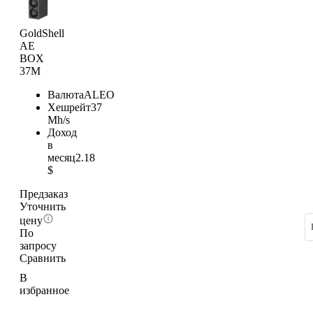
GoldShell
AE
BOX
37M
Валюта
ALEO
Хешрейт
37
Mh/s
Доход
в
месяц
2.18
$
Предзаказ
Уточнить
цену
По
запросу
Сравнить
В
избранное