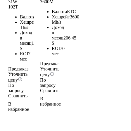
31W
3600M
102T
Валюта
ETC
Валюта
BTC
Хешрейт
3600
Хешрейт
102
Mh/s
Th/s
Доход
Доход
в
в
месяц
206.45
месяц
113.22
$
$
ROI
70
ROI
7
мес
мес
Предзаказ
Предзаказ
Уточнить
Уточнить
цену
цену
По
По
запросу
запросу
Сравнить
Сравнить
В
В
избранное
избранное