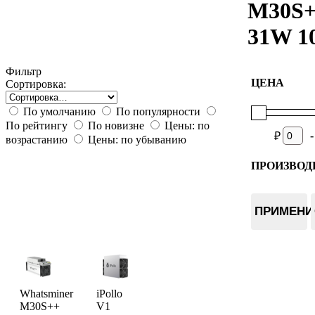
M30S
31W 1
Фильтр
ЦЕНА
Сортировка:
По умолчанию
По популярности
По рейтингу
По новизне
Цены: по
-
₽
возрастанию
Цены: по убыванию
ПРОИЗВОД
Whatsmin
iPollo
ПРИМЕНИ
Whatsminer
iPollo
M30S++
V1