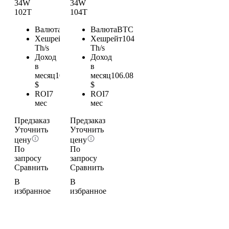
34W
34W
102T
104T
Валюта
BTC
Валюта
BTC
Хешрейт
102
Хешрейт
104
Th/s
Th/s
Доход
Доход
в
в
месяц
104.04
месяц
106.08
$
$
ROI
7
ROI
7
мес
мес
Предзаказ
Предзаказ
Уточнить
Уточнить
цену
цену
По
По
запросу
запросу
Сравнить
Сравнить
В
В
избранное
избранное