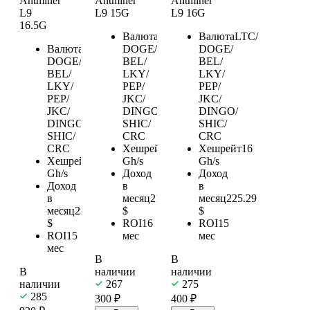
Antminer
Antminer
Antminer
L9
L9 15G
L9 16G
16.5G
Валюта
LTC/
Валюта
LTC/
Валюта
LTC/
DOGE/
DOGE/
DOGE/
BEL/
BEL/
BEL/
LKY/
LKY/
LKY/
PEP/
PEP/
PEP/
JKC/
JKC/
JKC/
DINGO/
DINGO/
DINGO/
SHIC/
SHIC/
SHIC/
CRC
CRC
CRC
Хешрейт
15
Хешрейт
16
Хешрейт
16.5
Gh/s
Gh/s
Gh/s
Доход
Доход
Доход
в
в
в
месяц
211.21
месяц
225.29
месяц
232.33
$
$
$
ROI
16
ROI
15
ROI
15
мес
мес
мес
В
В
В
наличии
наличии
наличии
267
275
285
300
₽
400
₽