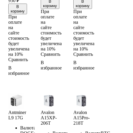
930
₽
В
В
корзину
корзину
В
корзину
При
При
При
оплате
оплате
оплате
на
на
на
сайте
сайте
сайте
стоимость
стоимость
стоимость
будет
будет
будет
увеличена
увеличена
увеличена
на 10%
на 10%
на 10%
Сравнить
Сравнить
Сравнить
В
В
В
избранное
избранное
избранное
Antminer
Avalon
Avalon
L9 17G
A15XP-
A15Pro-
206T
218T
Валюта
LTC/