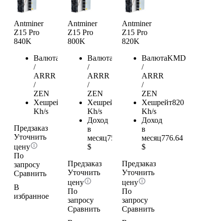
Antminer
Antminer
Antminer
Z15 Pro
Z15 Pro
Z15 Pro
840K
800K
820K
Валюта
KMD
Валюта
KMD
Валюта
KMD
/
/
/
ARRR
ARRR
ARRR
/
/
/
ZEN
ZEN
ZEN
Хешрейт
840
Хешрейт
800
Хешрейт
820
Kh/s
Kh/s
Kh/s
Доход
Доход
Предзаказ
в
в
Уточнить
месяц
757.7
месяц
776.64
цену
$
$
По
Предзаказ
Предзаказ
запросу
Уточнить
Уточнить
Сравнить
цену
цену
В
По
По
избранное
запросу
запросу
Сравнить
Сравнить