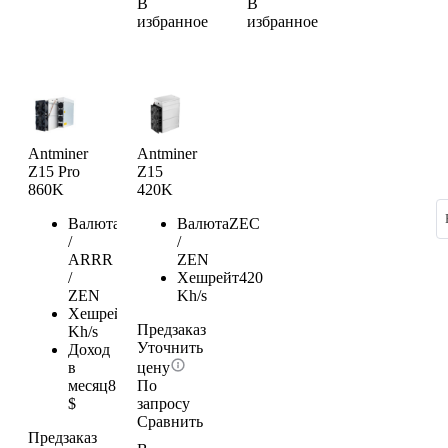
В
В
избранное
избранное
Antminer
Antminer
Z15 Pro
Z15
860K
420K
Валюта
KMD
Валюта
ZEC
/
/
ARRR
ZEN
/
Хешрейт
420
ZEN
Kh/s
Хешрейт
860
Предзаказ
Kh/s
Уточнить
Доход
в
цену
месяц
814.52
По
$
запросу
Сравнить
Предзаказ