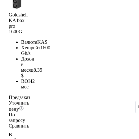
Goldshell
KA box
pro
1600G
Валюта
KAS
Хешрейт
1600
Gh/s
Доход
в
месяц
8.35
$
ROI
42
мес
Предзаказ
Уточнить
цену
По
запросу
Сравнить
В