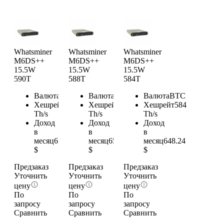
Whatsminer
Whatsminer
Whatsminer
M6DS++
M6DS++
M6DS++
15.5W
15.5W
15.5W
590T
588T
584T
Валюта
BTC
Валюта
BTC
Валюта
BTC
Хешрейт
590
Хешрейт
588
Хешрейт
584
Th/s
Th/s
Th/s
Доход
Доход
Доход
в
в
в
месяц
654.9
месяц
652.68
месяц
648.24
$
$
$
Предзаказ
Предзаказ
Предзаказ
Уточнить
Уточнить
Уточнить
цену
цену
цену
По
По
По
запросу
запросу
запросу
Сравнить
Сравнить
Сравнить