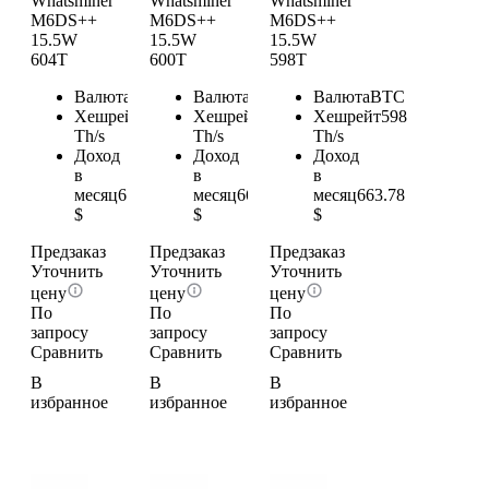
Whatsminer
Whatsminer
Whatsminer
M6DS++
M6DS++
M6DS++
15.5W
15.5W
15.5W
604T
600T
598T
Валюта
BTC
Валюта
BTC
Валюта
BTC
Хешрейт
604
Хешрейт
600
Хешрейт
598
Th/s
Th/s
Th/s
Доход
Доход
Доход
в
в
в
месяц
670.44
месяц
666
месяц
663.78
$
$
$
Предзаказ
Предзаказ
Предзаказ
Уточнить
Уточнить
Уточнить
цену
цену
цену
По
По
По
запросу
запросу
запросу
Сравнить
Сравнить
Сравнить
В
В
В
избранное
избранное
избранное