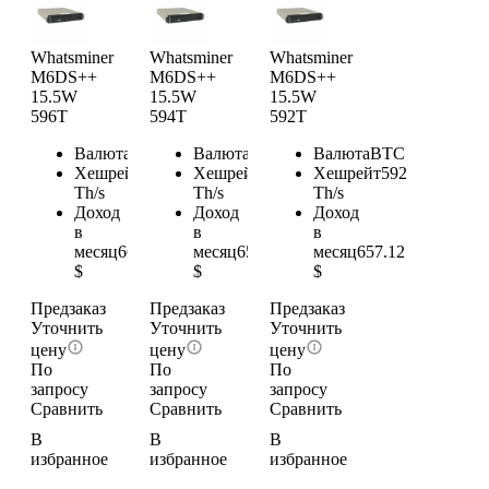
Whatsminer
Whatsminer
Whatsminer
M6DS++
M6DS++
M6DS++
15.5W
15.5W
15.5W
596T
594T
592T
Валюта
BTC
Валюта
BTC
Валюта
BTC
Хешрейт
596
Хешрейт
594
Хешрейт
592
Th/s
Th/s
Th/s
Доход
Доход
Доход
в
в
в
месяц
661.56
месяц
659.34
месяц
657.12
$
$
$
Предзаказ
Предзаказ
Предзаказ
Уточнить
Уточнить
Уточнить
цену
цену
цену
По
По
По
запросу
запросу
запросу
Сравнить
Сравнить
Сравнить
В
В
В
избранное
избранное
избранное