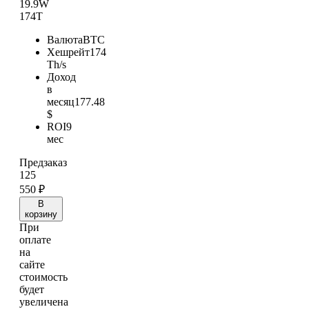
19.9W
174T
Валюта
BTC
Хешрейт
174
Th/s
Доход
в
месяц
177.48
$
ROI
9
мес
Предзаказ
125
550
₽
В
корзину
При
оплате
на
сайте
стоимость
будет
увеличена