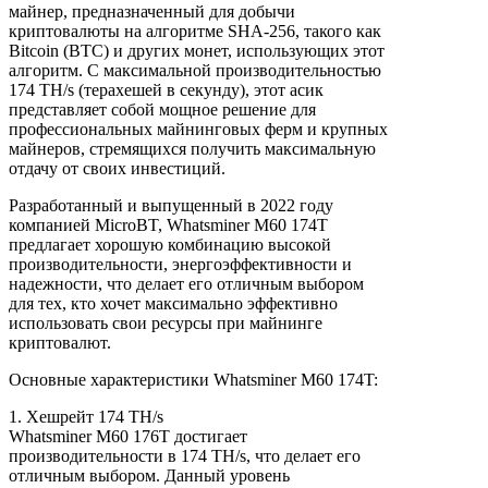
майнер, предназначенный для добычи
криптовалюты на алгоритме SHA-256, такого как
Bitcoin (BTC) и других монет, использующих этот
алгоритм. С максимальной производительностью
174 TH/s (терахешей в секунду), этот асик
представляет собой мощное решение для
профессиональных майнинговых ферм и крупных
майнеров, стремящихся получить максимальную
отдачу от своих инвестиций.
Разработанный и выпущенный в 2022 году
компанией MicroBT, Whatsminer M60 174T
предлагает хорошую комбинацию высокой
производительности, энергоэффективности и
надежности, что делает его отличным выбором
для тех, кто хочет максимально эффективно
использовать свои ресурсы при майнинге
криптовалют.
Основные характеристики Whatsminer M60 174T:
1. Хешрейт 174 TH/s
Whatsminer M60 176T достигает
производительности в 174 TH/s, что делает его
отличным выбором. Данный уровень