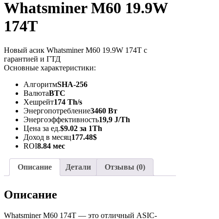
Whatsminer M60 19.9W
174T
Новый асик Whatsminer M60 19.9W 174T с
гарантией и ГТД
Основные характеристики:
Алгоритм
SHA-256
Валюта
BTC
Хешрейт
174 Th/s
Энергопотребление
3460 Вт
Энергоэффективность
19,9 J/Th
Цена за ед.
$9.02 за 1Th
Доход в месяц
177.48$
ROI
8.84 мес
Описание
Детали
Отзывы (0)
Описание
Whatsminer M60 174T — это отличный ASIC-