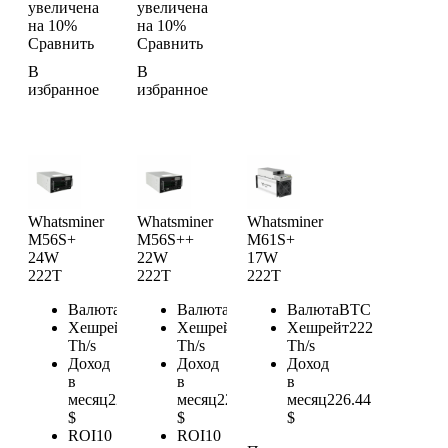
увеличена
увеличена
на 10%
на 10%
Сравнить
Сравнить
В
В
избранное
избранное
Whatsminer
Whatsminer
Whatsminer
M56S+
M56S++
M61S+
24W
22W
17W
222T
222T
222T
Валюта
BTC
Валюта
BTC
Валюта
BTC
Хешрейт
222
Хешрейт
222
Хешрейт
222
Th/s
Th/s
Th/s
Доход
Доход
Доход
в
в
в
месяц
226.44
месяц
226.44
месяц
226.44
$
$
$
ROI
10
ROI
10