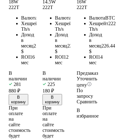
18W
14.5W
16W
222T
222T
222T
Валюта
BTC
Валюта
BTC
Валюта
BTC
Хешрейт
222
Хешрейт
222
Хешрейт
222
Th/s
Th/s
Th/s
Доход
Доход
Доход
в
в
в
месяц
226.44
месяц
226.44
месяц
226.44
$
$
$
ROI
16
ROI
12
ROI
14
мес
мес
мес
В
В
Предзаказ
наличии
наличии
Уточнить
281
225
цену
По
880
₽
180
₽
запросу
В
В
Сравнить
корзину
корзину
При
При
В
оплате
оплате
избранное
на
на
сайте
сайте
стоимость
стоимость
будет
будет