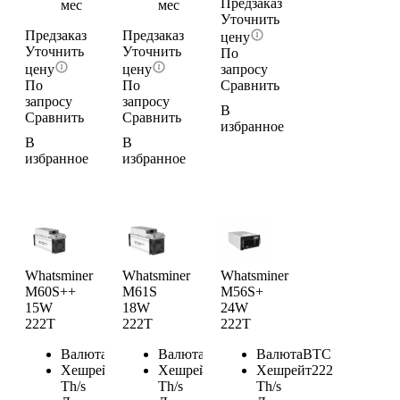
Предзаказ
мес
мес
Уточнить
Предзаказ
Предзаказ
цену
Уточнить
Уточнить
По
цену
цену
запросу
По
По
Сравнить
запросу
запросу
В
Сравнить
Сравнить
избранное
В
В
избранное
избранное
Whatsminer
Whatsminer
Whatsminer
M60S++
M61S
M56S+
15W
18W
24W
222T
222T
222T
Валюта
BTC
Валюта
BTC
Валюта
BTC
Хешрейт
222
Хешрейт
222
Хешрейт
222
Th/s
Th/s
Th/s