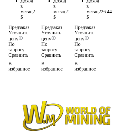
Доход
Доход
Доход
в
в
в
месяц
226.44
месяц
226.44
месяц
226.44
$
$
$
Предзаказ
Предзаказ
Предзаказ
Уточнить
Уточнить
Уточнить
цену
цену
цену
По
По
По
запросу
запросу
запросу
Сравнить
Сравнить
Сравнить
В
В
В
избранное
избранное
избранное