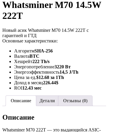
Whatsminer M70 14.5W
222T
Новый асик Whatsminer M70 14.5W 222T с
гарантией и ГТД
Основные характеристики:
Алгоритм
SHA-256
Валюта
BTC
Хешрейт
222 Th/s
Энергопотребление
3220 Вт
Энергоэффективность
14,5 J/Th
Цена за ед.
$12.68 за 1Th
Доход в месяц
226.44$
ROI
12.43 мес
Описание
Детали
Отзывы (0)
Описание
Whatsminer M70 222T — это выдающийся ASIC-