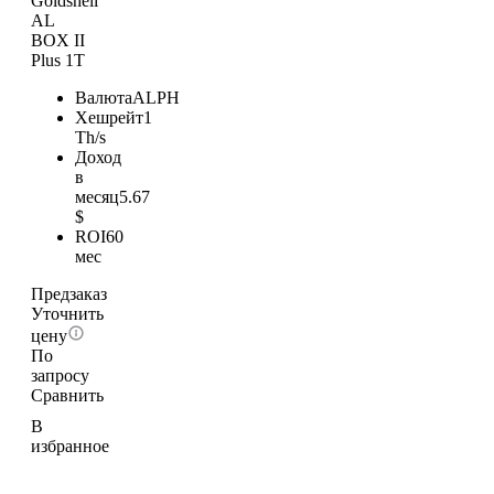
Goldshell
AL
BOX II
Plus 1T
Валюта
ALPH
Хешрейт
1
Th/s
Доход
в
месяц
5.67
$
ROI
60
мес
Предзаказ
Уточнить
цену
По
запросу
Сравнить
В
избранное