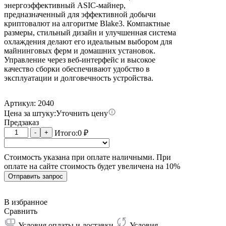
энергоэффективный ASIC-майнер,
предназначенный для эффективной добычи
криптовалют на алгоритме Blake3. Компактные
размеры, стильный дизайн и улучшенная система
охлаждения делают его идеальным выбором для
майнинговых ферм и домашних установок.
Управление через веб-интерфейс и высокое
качество сборки обеспечивают удобство в
эксплуатации и долговечность устройства.
Артикул: 2040
Цена за штуку:
Уточнить цену
Предзаказ
Количество
-
+
Итого:
0
₽
товара
Goldshell
Стоимость указана при оплате наличными. При
AL
оплате на сайте стоимость будет увеличена на 10%
BOX
II
Отправить запрос
Plus
1T
В избранное
Сравнить
Условия оплаты и доставки
Условия