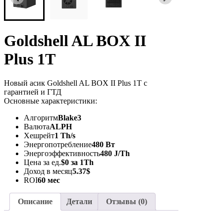
Goldshell AL BOX II
Plus 1T
Новый асик Goldshell AL BOX II Plus 1T с
гарантией и ГТД
Основные характеристики:
Алгоритм
Blake3
Валюта
ALPH
Хешрейт
1 Th/s
Энергопотребление
480 Вт
Энергоэффективность
480 J/Th
Цена за ед.
$0 за 1Th
Доход в месяц
5.37$
ROI
60 мес
Описание
Детали
Отзывы (0)