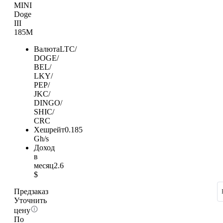
MINI
Doge
III
185M
Валюта
LTC/
DOGE/
BEL/
LKY/
PEP/
JKC/
DINGO/
SHIC/
CRC
Хешрейт
0.185
Gh/s
Доход
в
месяц
2.6
$
Предзаказ
Уточнить
цену
По