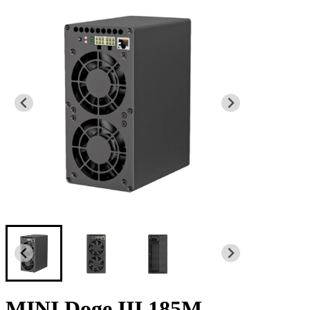
MINI Doge III 185M