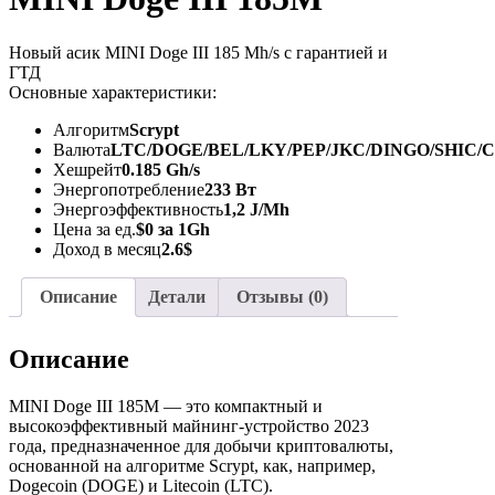
Новый асик MINI Doge III 185 Mh/s с гарантией и
ГТД
Основные характеристики:
Алгоритм
Scrypt
Валюта
LTC/DOGE/BEL/LKY/PEP/JKC/DINGO/SHIC/
Хешрейт
0.185 Gh/s
Энергопотребление
233 Вт
Энергоэффективность
1,2 J/Mh
Цена за ед.
$0 за 1Gh
Доход в месяц
2.6$
Описание
Детали
Отзывы (0)
Описание
MINI Doge III 185M — это компактный и
высокоэффективный майнинг-устройство 2023
года, предназначенное для добычи криптовалюты,
основанной на алгоритме Scrypt, как, например,
Dogecoin (DOGE) и Litecoin (LTC).