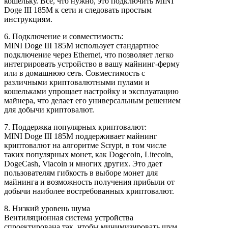
кошельку. Все, что нужно, это подключить MINI
Doge III 185M к сети и следовать простым
инструкциям.
6. Подключение и совместимость:
MINI Doge III 185M использует стандартное
подключение через Ethernet, что позволяет легко
интегрировать устройство в вашу майнинг-ферму
или в домашнюю сеть. Совместимость с
различными криптовалютными пулами и
кошельками упрощает настройку и эксплуатацию
майнера, что делает его универсальным решением
для добычи криптовалют.
7. Поддержка популярных криптовалют:
MINI Doge III 185M поддерживает майнинг
криптовалют на алгоритме Scrypt, в том числе
таких популярных монет, как Dogecoin, Litecoin,
DogeCash, Viacoin и многих других. Это дает
пользователям гибкость в выборе монет для
майнинга и возможность получения прибыли от
добычи наиболее востребованных криптовалют.
8. Низкий уровень шума
Вентиляционная система устройства
спроектирована так, чтобы минимизировать шум,