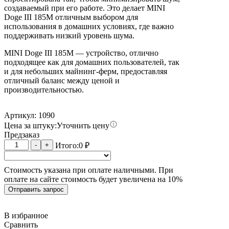
создаваемый при его работе. Это делает MINI
Doge III 185M отличным выбором для
использования в домашних условиях, где важно
поддерживать низкий уровень шума.
MINI Doge III 185M — устройство, отлично
подходящее как для домашних пользователей, так
и для небольших майнинг-ферм, предоставляя
отличный баланс между ценой и
производительностью.
Артикул: 1090
Цена за штуку:
Уточнить цену
Предзаказ
Количество
-
+
Итого:
0
₽
товара
MINI
Стоимость указана при оплате наличными. При
Doge
оплате на сайте стоимость будет увеличена на 10%
III
185M
Отправить запрос
В избранное
Сравнить