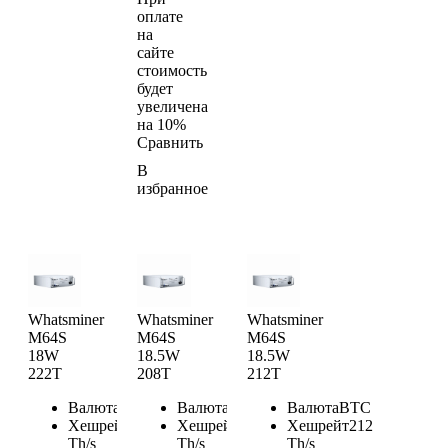
оплате
на
сайте
стоимость
будет
увеличена
на 10%
Сравнить
В
избранное
Whatsminer
Whatsminer
Whatsminer
M64S
M64S
M64S
18W
18.5W
18.5W
222T
208T
212T
Валюта
BTC
Валюта
BTC
Валюта
BTC
Хешрейт
222
Хешрейт
208
Хешрейт
212
Th/s
Th/s
Th/s