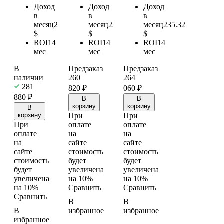
Доход
Доход
Доход
в
в
в
месяц
246.42
месяц
230.88
месяц
235.32
$
$
$
ROI
14
ROI
14
ROI
14
мес
мес
мес
В
Предзаказ
Предзаказ
наличии
260
264
281
820
₽
060
₽
880
₽
В
В
корзину
корзину
В
корзину
При
При
При
оплате
оплате
оплате
на
на
на
сайте
сайте
сайте
стоимость
стоимость
стоимость
будет
будет
будет
увеличена
увеличена
увеличена
на 10%
на 10%
на 10%
Сравнить
Сравнить
Сравнить
В
В
В
избранное
избранное
избранное