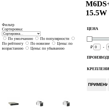
M6DS
15.5W
Фильтр
ЦЕНА
Сортировка:
По умолчанию
По популярности
По рейтингу
По новизне
Цены: по
-
₽
возрастанию
Цены: по убыванию
ПРОИЗВОД
BitBox
Bitdeer
КРЕПЛЕН
ERA
Плата
World of 
Чиповая 
CoolBitX
ПРИМЕНИ
Tangem
SecuX
SafePal
Ellipal
Onekey