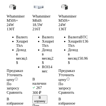
Whatsminer
Whatsminer
Whatsminer
M50S+
M64S
M50S+
24W
18.5W
24W
130T
216T
136T
Валюта
BTC
Валюта
BTC
Валюта
BTC
Хешрейт
130
Хешрейт
216
Хешрейт
136
Th/s
Th/s
Th/s
Доход
Доход
Доход
в
в
в
месяц
144.3
месяц
239.76
месяц
150.96
$
$
$
ROI
14
Предзаказ
Предзаказ
мес
Уточнить
Уточнить
В
цену
цену
наличии
По
По
267
запросу
запросу
Сравнить
Сравнить
300
₽
В
В
В
корзину
избранное
избранное
При