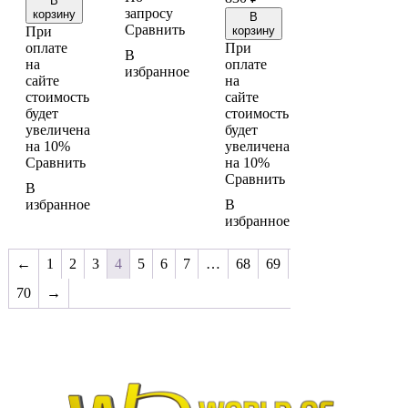
В
запросу
корзину
В
Сравнить
При
корзину
оплате
При
В
на
оплате
избранное
сайте
на
стоимость
сайте
будет
стоимость
увеличена
будет
на 10%
увеличена
Сравнить
на 10%
Сравнить
В
избранное
В
избранное
←
1
2
3
4
5
6
7
…
68
69
70
→