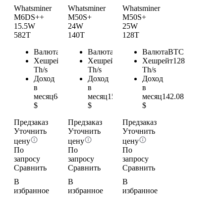
Ledger
Whatsminer
Whatsminer
Whatsminer
M6DS++
M50S+
M50S+
Trezor
15.5W
24W
25W
Keystone
582T
140T
128T
Foundatio
Coldcard
Валюта
BTC
Валюта
BTC
Валюта
BTC
Россия
Хешрейт
582
Хешрейт
140
Хешрейт
128
Bitmain
Th/s
Th/s
Th/s
Доход
Доход
Доход
Whatsmin
в
в
в
Canaan
месяц
646.02
месяц
155.4
месяц
142.08
IceRiver
$
$
$
Goldshell
Jasminer
Предзаказ
Предзаказ
Предзаказ
Elphapex
Уточнить
Уточнить
Уточнить
iPollo
цену
цену
цену
Hammer
По
По
По
запросу
запросу
запросу
BOMBA
Сравнить
Сравнить
Сравнить
Fluminer
VolcMine
В
В
В
Yubico
избранное
избранное
избранное