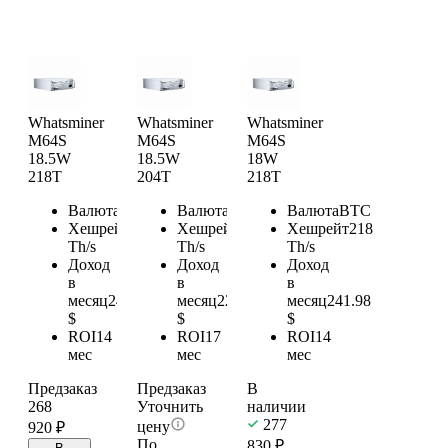
Whatsminer
Whatsminer
Whatsminer
M64S
M64S
M64S
18.5W
18.5W
18W
218T
204T
218T
Валюта
BTC
Валюта
BTC
Валюта
BTC
Хешрейт
218
Хешрейт
204
Хешрейт
218
Th/s
Th/s
Th/s
Доход
Доход
Доход
в
в
в
месяц
241.98
месяц
226.44
месяц
241.98
$
$
$
ROI
14
ROI
17
ROI
14
мес
мес
мес
Предзаказ
Предзаказ
В
268
Уточнить
наличии
277
цену
920
₽
По
830
₽